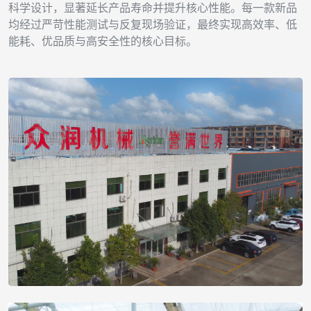
科学设计，显著延长产品寿命并提升核心性能。每一款新品
均经过严苛性能测试与反复现场验证，最终实现高效率、低
能耗、优品质与高安全性的核心目标。