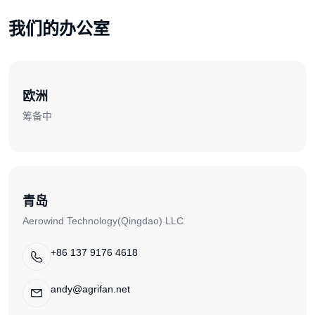
我们的办公室
欧洲
筹备中
青岛
Aerowind Technology(Qingdao) LLC
+86 137 9176 4618
andy@agrifan.net