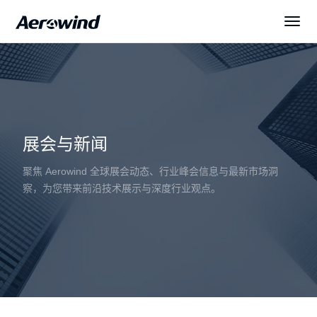
解决方案
产品中心
展会与新闻
展会与新闻
聚焦 Aerowind 全球展会动态、行业峰会信息与最新市场洞
察，为您带来前沿技术展示与深度行业观点。
服务与下载
关于我们
简体中文