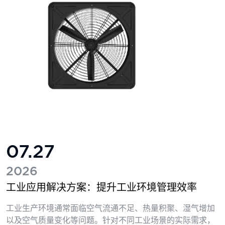
07.27
2026
工业应用解决方案：提升工业环境管理效率
工业生产环境通常面临空气流通不足、热量积聚、湿气增加
以及空气质量变化等问题。针对不同工业场景的实际需求，