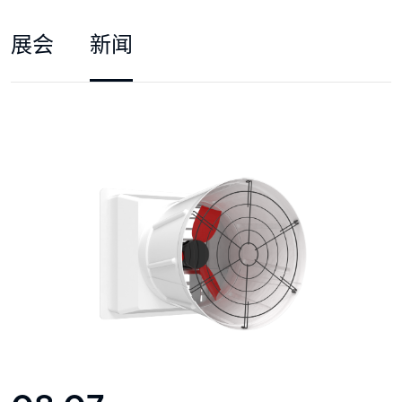
展会
新闻