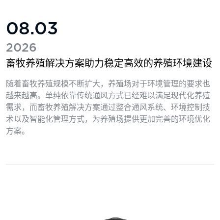
08.03
2026
畜牧养殖解决方案助力稳定高效的养殖环境建设
随着畜牧养殖规模不断扩大，养殖场对于环境管理的要求也
越来越高。单纯依靠传统通风方式已经难以满足现代化养殖
需求，而畜牧养殖解决方案通过整合通风系统、环境控制技
术以及智能化管理方式，为养殖场提供更加完善的环境优化
方案。