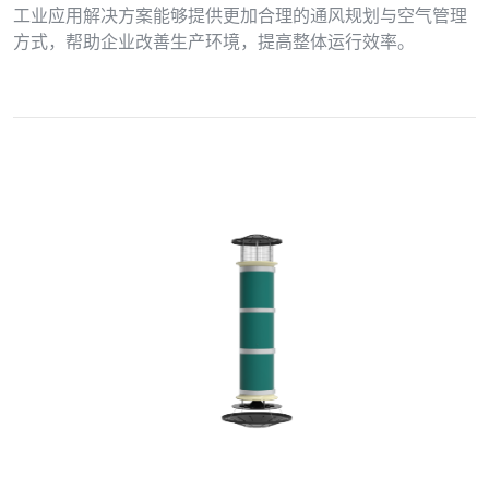
工业应用解决方案能够提供更加合理的通风规划与空气管理
方式，帮助企业改善生产环境，提高整体运行效率。